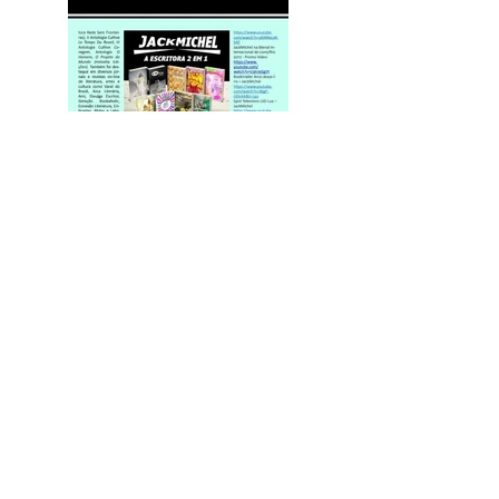
© 2018 por Éon Desing
Website Oficial da JackMichel A Escritora 2
Em 1
para divulgar seus trabalhos voltados à
Literatura Brasileira