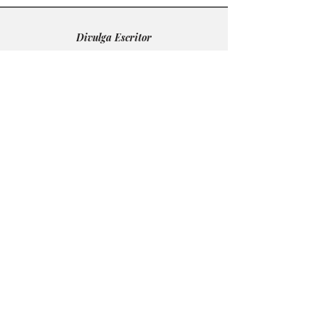
Divulga Escritor
N° 39
Cultive
N° 7
Escritores do Brasil
N° 2