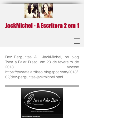
Dez Perguntas A... JackMichel, no blog
Toca a Falar Disso, em 23 de fevereiro de
2018. Acesse
https://tocaafalardisso.blogspot.com/2018/
02/dez-perguntas-jackmichel.html