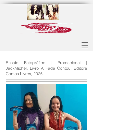
Ensaio Fotográfico | Promocional |
JackMichel. Livro A Fada Contou. Editora
Contos Livres, 2026.