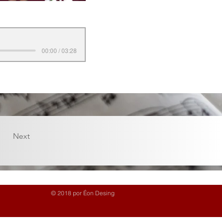
00:00 / 03:28
Next
© 2018 por Éon Desing