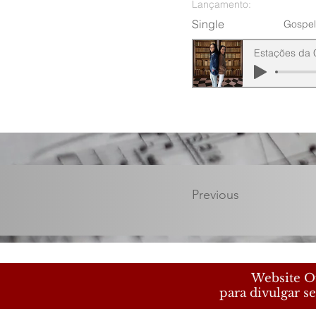
Lançamento:
Single
Gospel
Estações da 
Previous
Website Of
para divulgar se