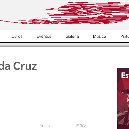
Livros
Eventos
Galeria
Música
Pint
da Cruz
:
Ano de
ISRC: