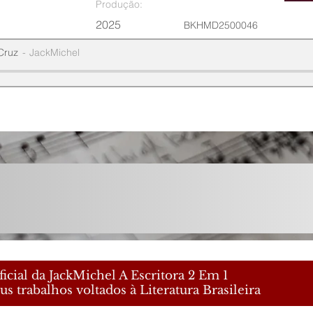
Produção:
2025
BKHMD2500046
Cruz
JackMichel
icial da JackMichel A Escritora 2 Em 1
us trabalhos voltados à Literatura Brasileira