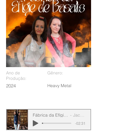
Ano de
Gênero:
Produção:
2024
Heavy Metal
Fábrica da Efígie de Basalto
JackMichel
-02:31