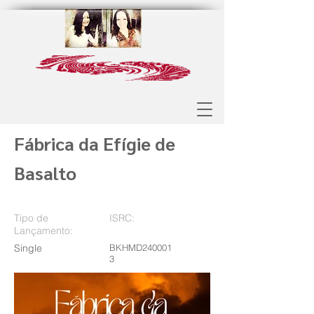
Fábrica da Efígie de
Basalto
Tipo de
ISRC:
Lançamento:
Single
BKHMD240001
3