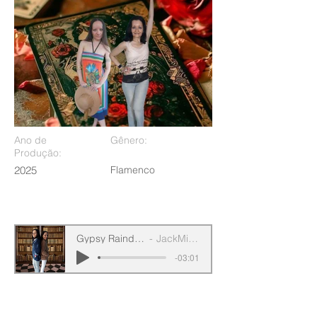
Ano de
Gênero:
Produção:
2025
Flamenco
Gypsy Raindrops
JackMichel
-03:01