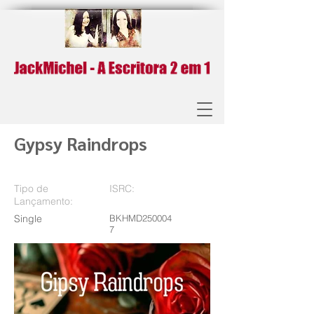
Gypsy Raindrops
Tipo de
ISRC:
Lançamento:
Single
BKHMD250004
7