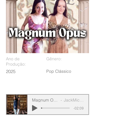
Ano de
Gênero:
Produção:
2025
Pop Clássico
Magnum Opus
JackMichel
-02:09