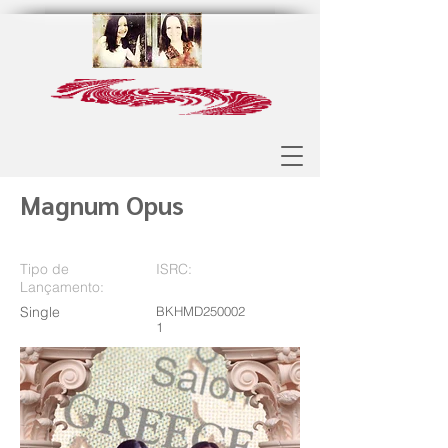
Magnum Opus
Tipo de
ISRC:
Lançamento:
Single
BKHMD250002
1