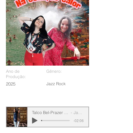
Ano de
Gênero:
Produção:
2025
Jazz Rock
Talco Bel-Prazer Na Estação Calor
JackMichel
-02:06