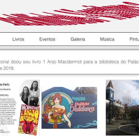
Livros
Eventos
Galeria
Música
Pint
itorial doou seu livro 1 Anjo Macdermot para a biblioteca do Pal
e 2018.