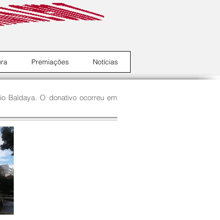
ura
Premiações
Notícias
ácio Baldaya. O donativo ocorreu em