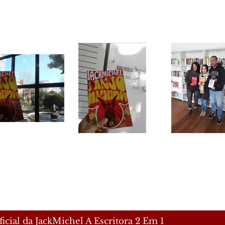
icial da JackMichel A Escritora 2 Em 1