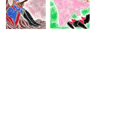
Atirador Do Século
Na Era Rococó
XVIII
Técnica: Giz de cera sobre
papel
Técnica: Giz de cera sobre
Ano: 2024
papel
Dimensões: 21 X 15 cm
Ano: 2025
Dimensões: 21 X 15 cm