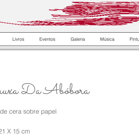
Livros
Eventos
Galeria
Música
Pint
xa Da Abóbora
 de cera sobre papel
21 X 15 cm