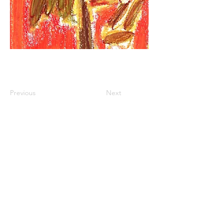
Previous
Next
© 2018 por Éon Desing
Website Oficial da JackMichel A Escritora 2
Em 1
para divulgar seus trabalhos voltados à
Literatura Brasileira