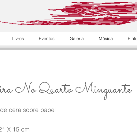
Livros
Eventos
Galeria
Música
Pint
eira No Quarto Minguante
 de cera sobre papel
21 X 15 cm