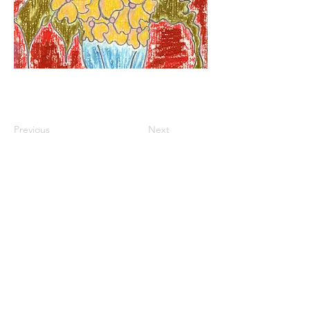
Previous
Next
© 2018 por Éon Desing
Website Oficial da JackMichel A Escritora 2
Em 1
para divulgar seus trabalhos voltados à
Literatura Brasileira