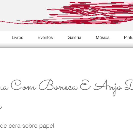
Livros
Eventos
Galeria
Música
Pint
a Com Boneca E Anjo 
a
 de cera sobre papel