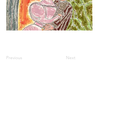
Previous
Next
© 2018 por Éon Desing
Website Oficial da JackMichel A Escritora 2
Em 1
para divulgar seus trabalhos voltados à
Literatura Brasileira