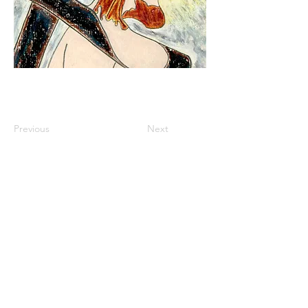
Previous
Next
© 2018 por Éon Desing
Website Oficial da JackMichel A Escritora 2
Em 1
para divulgar seus trabalhos voltados à
Literatura Brasileira